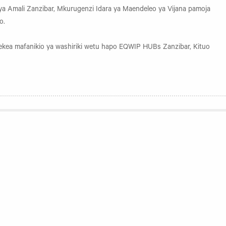
a Amali Zanzibar, Mkurugenzi Idara ya Maendeleo ya Vijana pamoja
o.
ekea mafanikio ya washiriki wetu hapo EQWIP HUBs Zanzibar, Kituo