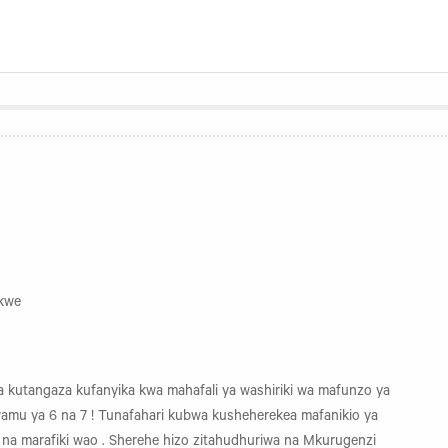
kwe
kutangaza kufanyika kwa mahafali ya washiriki wa mafunzo ya
 Awamu ya 6 na 7 ! Tunafahari kubwa kusheherekea mafanikio ya
a na marafiki wao . Sherehe hizo zitahudhuriwa na Mkurugenzi