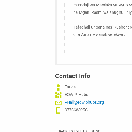
mtendaji wa Mamlaka ya Vyuo vy
na Mgeni Rasmi wa shughuli hiy
Tafadhali ungana nasi kusheher
cha Amali Mwanakwerekwe .
Contact Info
Farida
EQWIP Hubs
FHaji@eqwiphubs.org
0776683956
BACK TO EVENTS LISTING