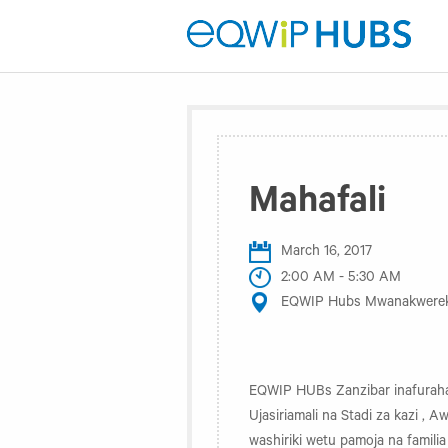
Mahafali
March 16, 2017
2:00 AM - 5:30 AM
EQWIP Hubs Mwanakwere
EQWIP HUBs Zanzibar inafuraha 
Ujasiriamali na Stadi za kazi ,
washiriki wetu pamoja na famili